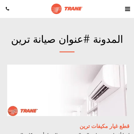
المدونة #عنوان صيانة ترين
قطع غيار مكيفات ترين